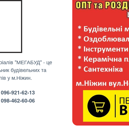
і
іалів "МЕГАБУД" - це
ьник будівельних та
ів у м.Ніжин.
096-921-62-13
 098-462-60-06