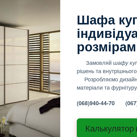
Шафа куп
індивіду
розмірам
Замовляй
шафу ку
рішень та внутрішньог
Розробляємо дизайн
матеріали та фурнітуру
(068)940-44-70 (067)
Калькулятор