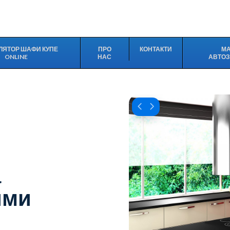
ЛЯТОР ШАФИ КУПЕ
ПРО
КОНТАКТИ
М
ONLINE
НАС
АВТО
а
ими