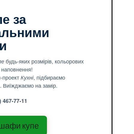
е за
альними
и
будь-яких розмірів, кольорових
пе
о наповнення!
-проект
, підбираємо
Кухні
. Виїжджаємо на замір.
 467-77-11
 шафи купе