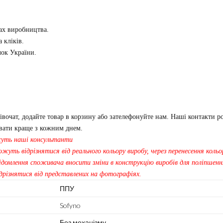
пах виробництва.
 кліків.
чок України.
очат, додайте товар в корзину або зателефонуйте нам. Наші контакти ро
авати краще з кожним днем.
жуть наші консультанти
жуть відрізнятися від реального кольору виробу, через перенесення кольо
ідомлення споживача вносити зміни в конструкцію виробів для поліпшення
дрізнятися від представлених на фотографіях.
ППУ
Sofyno
Без механізму