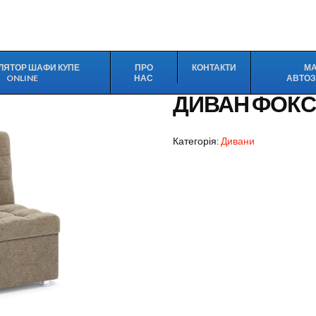
ЛЯТОР ШАФИ КУПЕ
ПРО
КОНТАКТИ
М
ONLINE
НАС
АВТО
ДИВАН ФОКС
Категорія:
Дивани