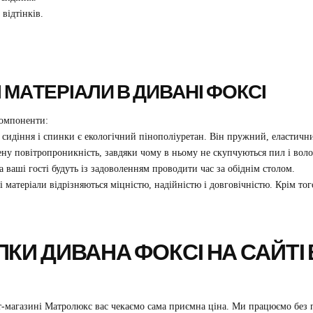
 відтінків.
МАТЕРІАЛИ В ДИВАНІ ФОКСІ
компоненти:
идіння і спинки є екологічний пінополіуретан. Він пружний, еластични
ну повітропроникність, завдяки чому в ньому не скупчуються пил і вол
ваші гості будуть із задоволенням проводити час за обіднім столом.
 матеріали відрізняються міцністю, надійністю і довговічністю. Крім того
ПКИ ДИВАНА ФОКСІ НА САЙТІ
-магазині Матролюкс вас чекаємо сама приємна ціна. Ми працюємо без п