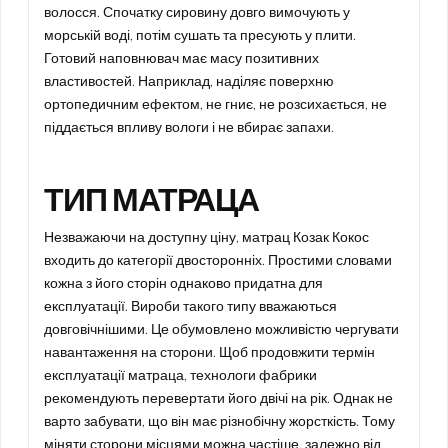
волосся. Спочатку сировину довго вимочують у
морській воді, потім сушать та пресують у плити.
Готовий наповнювач має масу позитивних
властивостей. Наприклад, наділяє поверхню
ортопедичним ефектом, не гниє, не розсихається, не
піддається впливу вологи і не вбирає запахи.
ТИП МАТРАЦА
Незважаючи на доступну ціну, матрац Козак Кокос
входить до категорії двосторонніх. Простими словами
кожна з його сторін однаково придатна для
експлуатації. Вироби такого типу вважаються
довговічнішими. Це обумовлено можливістю чергувати
навантаження на сторони. Щоб продовжити термін
експлуатації матраца, технологи фабрики
рекомендують перевертати його двічі на рік. Однак не
варто забувати, що він має різнобічну жорсткість. Тому
міняти сторони місцями можна частіше, залежно від