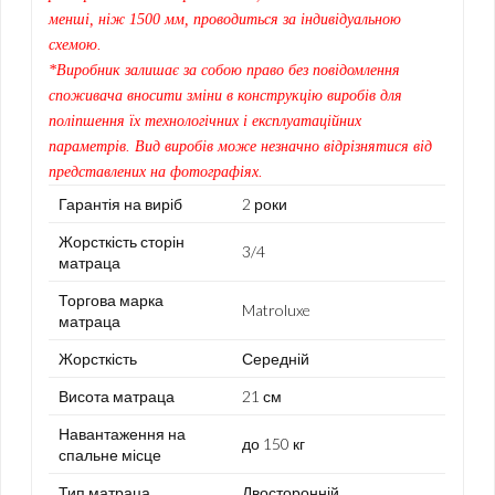
менші, ніж 1500 мм, проводиться за індивідуальною
схемою.
*Виробник залишає за собою право без повідомлення
споживача вносити зміни в конструкцію виробів для
поліпшення їх технологічних і експлуатаційних
параметрів. Вид виробів може незначно відрізнятися від
представлених на фотографіях.
Гарантія на виріб
2 роки
Жорсткість сторін
3/4
матраца
Торгова марка
Matroluxe
матраца
Жорсткість
Середній
Висота матраца
21 см
Навантаження на
до 150 кг
спальне місце
Тип матраца
Двосторонній