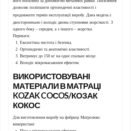
його посилено за допомогою металевої рамки. Посилення
дозволяє поліпшити ортопедичні властивості і
продовжити термін експлуатації виробу.
Дана модель є
двосторонньою і володіє двома ступенями жорсткості. З
одного боку – середня, а з іншого – жорстка.
Переваги:
Екологічна чистота і безпека.
Ортопедичні та анатомічні властивості.
Витримує до 150 кг на одне спальне місце.
Володіє мікромасажним ефектом.
ВИКОРИСТОВУВАНІ
МАТЕРІАЛИ В МАТРАЦІ
KOZAK COСOS/КОЗАК
КОКОС
Для виготовлення виробу на фабриці Матролюкс
використані:
Піна з мікромасажним ефектом.