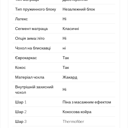
Тип пружинного блоку
Незалежний блок
Латекс
Ні
Сегмент матраца
Класичні
Опція зима/літо
Ні
Чохол на блискавці
ні
Єврокаркас
Так
Кокос
Так
Матеріал чохла
Жакард
Внутрішній захисний
Ні
чохол
Шар 1
Піна з масажним ефектом
Шар 2
Кокосова койра
Шар 3
Thermofiber