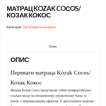
МАТРАЦ KOZAK COСOS/
КОЗАК КОКОС
Категорія:
Ортопедичні матраси
Опис
ОПИС
Переваги матраца
Kozak Coсos/
Козак Кокос
Матрац Kozak Coсos представляє собою комфортабельне
спальне місце на незалежному пружинному блоці та
піною з мікромасажним ефектом. У двоспальних моделях