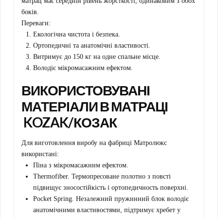
матрац має середній рівень жорсткості, одинаковим з обох
боків.
Переваги:
Екологічна чистота і безпека.
Ортопедичні та анатомічні властивості.
Витримує до 150 кг на одне спальне місце.
Володіє мікромасажним ефектом.
ВИКОРИСТОВУВАНІ
МАТЕРІАЛИ В МАТРАЦІ
KOZAK/КОЗАК
Для виготовлення виробу на фабриці Матролюкс
використані:
Піна з мікромасажним ефектом.
Thermofiber. Термопресоване полотно з повсті
підвищує зносостійкість і ортопедичность поверхні.
Pocket Spring. Незалежний пружинний блок володіє
анатомічними властивостями, підтримує хребет у