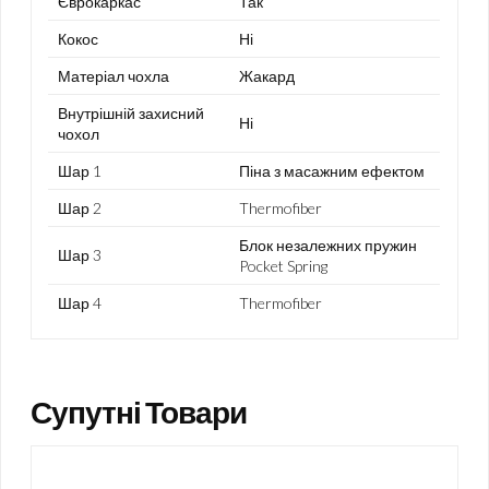
Єврокаркас
Так
Кокос
Ні
Матеріал чохла
Жакард
Внутрішній захисний
Ні
чохол
Шар 1
Піна з масажним ефектом
Шар 2
Thermofiber
Блок незалежних пружин
Шар 3
Pocket Spring
Шар 4
Thermofiber
Супутні Товари