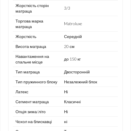
Жорсткість сторін
3/3
матраца
Торгова марка
Matroluxe
матраца
Жорсткість
Середній
Висота матраца
20 см
Навантаження на
до 150 кг
спальне місце
Тип матраца
Двосторонній
Тип пружинного блоку
Незалежний блок
Латекс
Ні
Сегмент матраца
Класичні
Опція зима/літо
Ні
Чохол на блискавці
ні