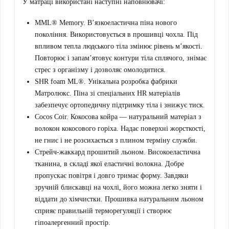
У матраці використані наступні наповнювачі:
MML® Memory. В’язкоеластична піна нового
покоління. Використовується в прошивці чохла. Під
впливом тепла людського тіла змінює рівень м’якості.
Повторює і запам’ятовує контури тіла сплячого, знімає
стрес з організму і дозволяє омолодитися.
SHR foam ML®. Унікальна розробка фабрики
Матролюкс. Піна зі спеціальних HR матеріалів
забезпечує ортопедичну підтримку тіла і знижує тиск.
Cocos Coir. Кокосова койра — натуральний матеріал з
волокон кокосового горіха. Надає поверхні жорсткості,
не гниє і не розсихається з плином терміну служби.
Стрейч-жаккард прошитий льоном. Високоеластична
тканина, в складі якої еластичні волокна. Добре
пропускає повітря і довго тримає форму. Завдяки
зручній блискавці на чохлі, його можна легко зняти і
віддати до хімчистки. Прошивка натуральним льоном
сприяє правильній терморегуляції і створює
гіпоалергенний простір.