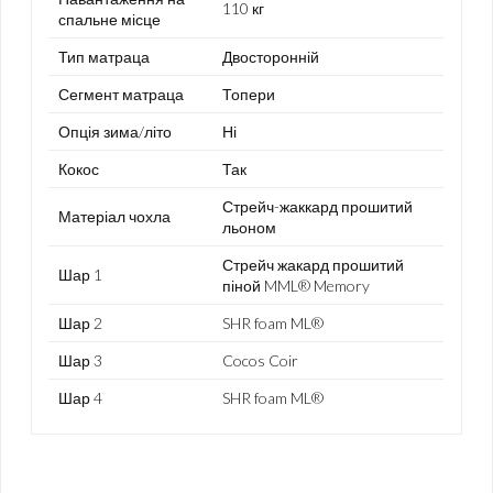
110 кг
спальне місце
Тип матраца
Двосторонній
Сегмент матраца
Топери
Опція зима/літо
Ні
Кокос
Так
Стрейч-жаккард прошитий
Матеріал чохла
льоном
Стрейч жакард прошитий
Шар 1
піной MML® Memory
Шар 2
SHR foam ML®
Шар 3
Cocos Coir
Шар 4
SHR foam ML®