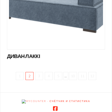
ДИВАН ЛАККІ
1
2
3
4
5
…
10
11
12