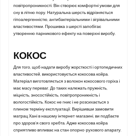
повітропроникності. Він створює комфортні умови для
сну в літню пору. Натуральна шерсть відрізняється
гіпоалергенністю, антибактеріальними і зігрівальними
властивостями. Прошивка з шерсті запобігає
утворенню парникового ефекту на поверхні виробу.
КОКОС
Для того, щоб надати виробу жорсткості і ортопедичних
властивостей, використовується кокосова койра.
Матеріал виготовляється з волокон кокосового горіха і
має масу переваг. До таких належать пружність,
міцність, зносостійкість, повітропроникність і
вологостійкість. Кокос не гниє і не розсихається з
плином терміну експлуатації. Вирішивши замовити
матрац Хані в нашому інтернет-магазині, ви подбаєте
про здоров’я свого хребта. Адже кокосова койра
сприятливо впливає на стан опорно-рухового апарату.