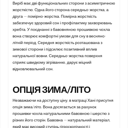
Виріб має дві функціональних сторони з асиметричною
жорсткістю. Одна його сторона середньо-жорстка, а
друга — помірно-жорстка. Помірна жорсткість
забезпечує здоровий сон і профілактику захворювань
хребта. У поєднанні з бавовняною прошивкою чохла
вона створює комфортні умови для сну в весняно-
літній період. Середня жорсткість розташована з
зимової сторони і підсилює позитивний вплив
натуральної вовни. Середньо-жорстка поверхня
сприяє швидкому зігріванню, дарує міцний
відновлювальний сон.
ОПЦІЯ ЗИМА/ЛІТО
Незважаючи на доступну ціну, в матраці Хані присутня
опція зима/літо. Вона досягається за рахунок
прошивки чохла натуральними бавовною і шерстю з
різних його сторін. Бавовна — натуральний матеріал,
який має високий ступінь гігроскопічності і